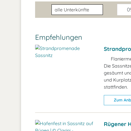
Unterkunftsart
09
Empfehlungen
Strandpro
Flanierme
Die Sassnit
gesäumt und 
und Kurplat
stattfinden.
Zum Anb
Rügener H