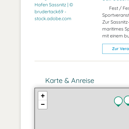
Fest / Fes
Sportverans
Zur Sassnitz-
maritimes S
mit einem b
Zur Vera
Karte & Anreise
+
−