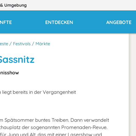
& Umgebung
NFTE
ENTDECKEN
ANGEBOTE
este / Festivals / Märkte
assnitz
ebnisshow
 liegt bereits in der Vergangenheit
 im Spätsommer buntes Treiben. Dann verwandelt
Schauplatz der sogenannten Promenaden-Revue.
m für Jung und Alt, das mit einer Lasershow und