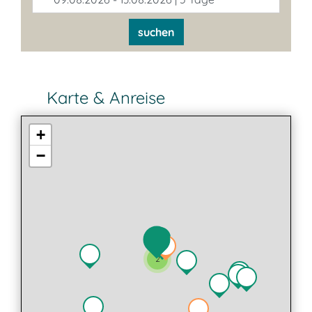
suchen
Karte & Anreise
+
−
2