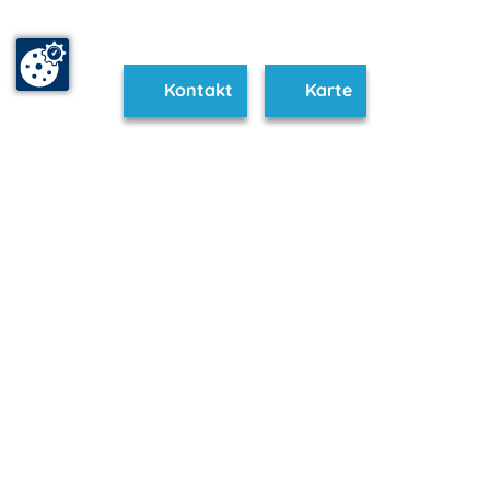
Kontakt
Karte
www.jasmund.m-vp.de ist Teil von
mvp.de - Urlaub & Freizeit
© 2026
MANET Marketing GmbH
Newsletter