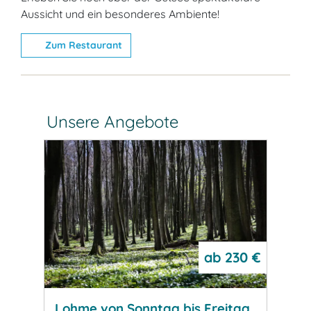
Aussicht und ein besonderes Ambiente!
Zum Restaurant
Unsere Angebote
ab
230 €
840 €
Lohme von Sonntag bis Freitag