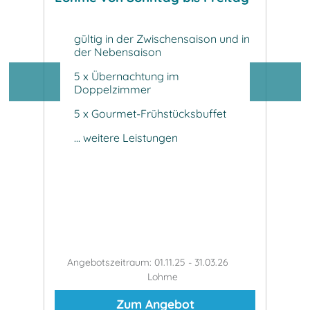
Lohm
gültig in der Zwischensaison und in
der Nebensaison
4 
D
5 x Übernachtung im
Doppelzimmer
t
in
Fr
5 x Gourmet-Frühstücksbuffet
it
Da
... weitere Leistungen
Wi
ilvie
Angebotszeitraum: 01.11.25 - 31.03.26
An
Lohme
Zum Angebot