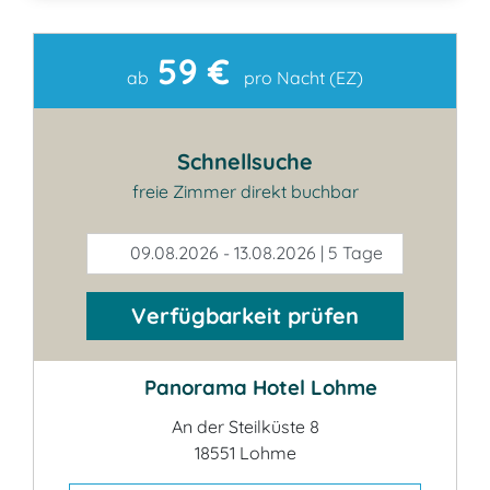
59 €
Kontakt
ab
pro Nacht (EZ)
Schnellsuche
freie Zimmer direkt buchbar
09.08.2026 - 13.08.2026 | 5 Tage
Verfügbarkeit prüfen
Panorama Hotel Lohme
An der Steilküste 8
18551 Lohme