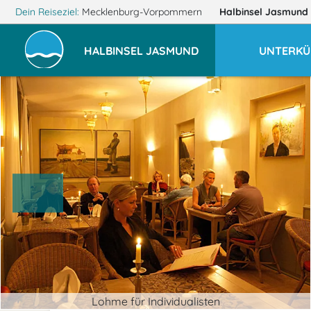
Dein Reiseziel:
Mecklenburg-Vorpommern
Halbinsel Jasmund
HALBINSEL JASMUND
UNTERKÜ
Lohme für Individualisten