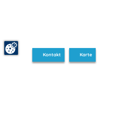
Kontakt
Karte
www.jasmund.m-vp.de ist Teil von
mvp.de - Urlaub & Freizeit