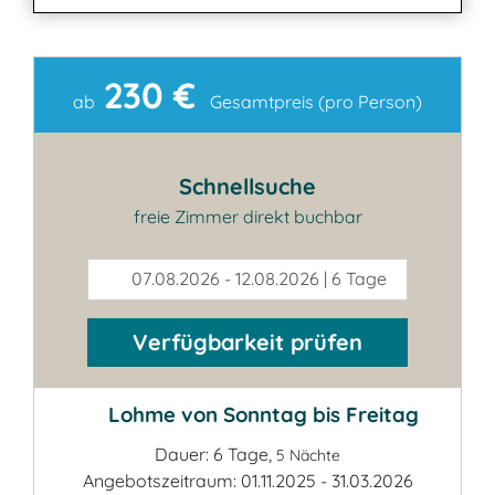
230 €
Kontakt
ab
Gesamtpreis (pro Person)
Schnellsuche
freie Zimmer direkt buchbar
07.08.2026 - 12.08.2026 | 6 Tage
Verfügbarkeit prüfen
Lohme von Sonntag bis Freitag
Dauer: 6 Tage,
5 Nächte
Angebotszeitraum: 01.11.2025 - 31.03.2026