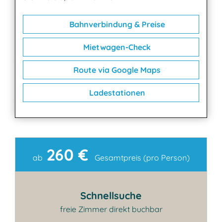
Bahnverbindung & Preise
Mietwagen-Check
Route via Google Maps
Ladestationen
260 €
Kontakt
ab
Gesamtpreis (pro Person)
Schnellsuche
freie Zimmer direkt buchbar