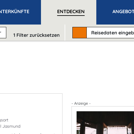
NTERKÜNFTE
ENTDECKEN
ANGEBO
r
Reisedaten
einge
1
Filter zurücksetzen
- Anzeige -
sort
el Jasmund