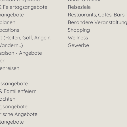
& Feiertagsangebote
Reiseziele
nangebote
Restaurants, Cafés, Bars
 planen
Besondere Veranstaltun
ocations
Shopping
t (Reiten, Golf, Angeln,
Wellness
andern...)
Gewerbe
saison - Angebote
ter
enreisen
n
essangebote
& Familienfeiern
achten
gsangebote
rische Angebote
tangebote