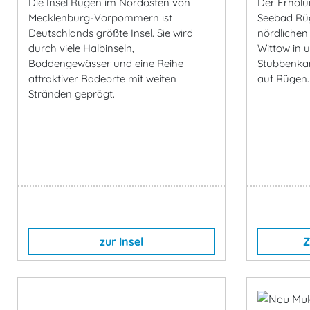
Die Insel Rügen im Nordosten von
Der Erholu
Mecklenburg-Vorpommern ist
Seebad Rüg
Deutschlands größte Insel. Sie wird
nördlichen
durch viele Halbinseln,
Wittow in 
Boddengewässer und eine Reihe
Stubbenka
attraktiver Badeorte mit weiten
auf Rügen.
Stränden geprägt.
zur Insel
Z