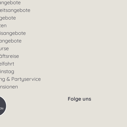
angebote
eitsangebote
gebote
ten
nisangebote
rangebote
urse
ftsreise
lfahrt
instag
ng & Partyservice
ensionen
Folge uns