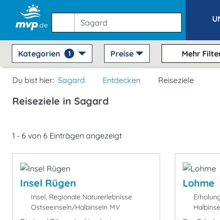
U
Kategorien
Preise
Mehr Filte
1
Du bist hier:
Sagard
Entdecken
Reiseziele
Reiseziele in Sagard
1 - 6 von 6 Einträgen angezeigt
Insel Rügen
Lohme
Insel, Regionale Naturerlebnisse
Erholung
Ostseeinseln/Halbinseln MV
Halbins