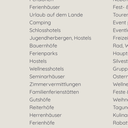
Ferienhäuser
Fest- 
Urlaub auf dem Lande
Toure
Camping
Event
Schlosshotels
Eventl
Jugendherbergen, Hostels
Freizei
Bauernhöfe
Rad, W
Ferienparks
Haupt
Hostels
Silves
Wellnesshotels
Grupp
Seminarhäuser
Oster
Zimmervermittlungen
Welln
Familienferienstätten
Feste 
Gutshöfe
Weihn
Reiterhöfe
Tagun
Herrenhäuser
Kulina
Ferienhöfe
Rabat