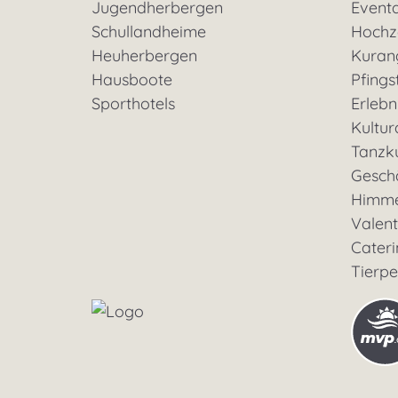
Jugendherbergen
Event
Schullandheime
Hochz
Heuherbergen
Kuran
Hausboote
Pfings
Sporthotels
Erleb
Kultu
Tanzk
Geschä
Himme
Valent
Cateri
Tierp