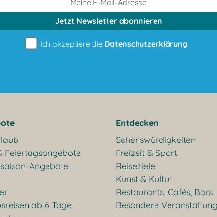
Jetzt Newsletter
abonnieren
Ich akzeptiere die
Datenschutzerklärung
.
ote
Entdecken
rlaub
Sehenswürdigkeiten
& Feiertagsangebote
Freizeit & Sport
saison-Angebote
Reiseziele
n
Kunst & Kultur
ter
Restaurants, Cafés, Bars
sreisen ab 6 Tage
Besondere Veranstaltun