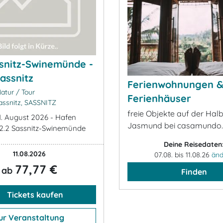
ssnitz-Swinemünde -
assnitz
Ferienwohnungen 
atur / Tour
Ferienhäuser
ssnitz, SASSNITZ
freie Objekte auf der Halb
11. August 2026 - Hafen
Jasmund bei casamundo
 12.2 Sassnitz-Swinemünde
Deine Reisedaten
11.08.2026
07.08. bis 11.08.26
änd
77,77 €
ab
Finden
Tickets kaufen
ur Veranstaltung